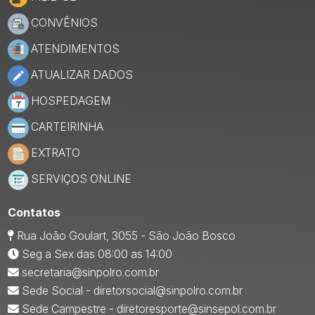
CONVÊNIOS
ATENDIMENTOS
ATUALIZAR DADOS
HOSPEDAGEM
CARTEIRINHA
EXTRATO
SERVIÇOS ONLINE
Contatos
Rua João Goulart, 3055 - São João Bosco
Seg a Sex das 08:00 as 14:00
secretaria@sinpolro.com.br
Sede Social - diretorsocial@sinpolro.com.br
Sede Campestre - diretoresporte@sinsepol.com.br