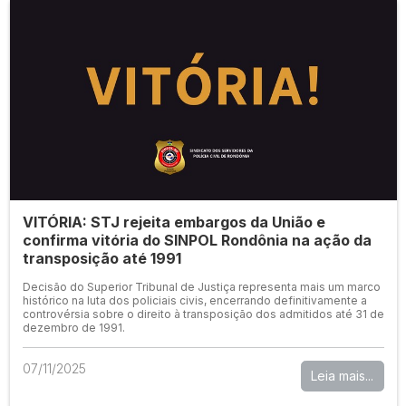
VITÓRIA: STJ rejeita embargos da União e
confirma vitória do SINPOL Rondônia na ação da
transposição até 1991
Decisão do Superior Tribunal de Justiça representa mais um marco
histórico na luta dos policiais civis, encerrando definitivamente a
controvérsia sobre o direito à transposição dos admitidos até 31 de
dezembro de 1991.
07/11/2025
Leia mais...