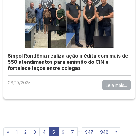
Sinpol Rondônia realiza ação inédita com mais de
550 atendimentos para emissão do CIN e
fortalece laços entre colegas
06/10/2025
Leia mais...
…
«
1
2
3
4
5
6
7
947
948
»