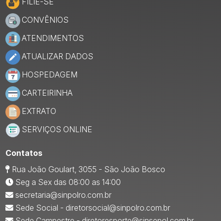
FILIE-SE
CONVÊNIOS
ATENDIMENTOS
ATUALIZAR DADOS
HOSPEDAGEM
CARTEIRINHA
EXTRATO
SERVIÇOS ONLINE
Contatos
Rua João Goulart, 3055 - São João Bosco
Seg a Sex das 08:00 as 14:00
secretaria@sinpolro.com.br
Sede Social - diretorsocial@sinpolro.com.br
Sede Campestre - diretoresporte@sinsepol.com.br