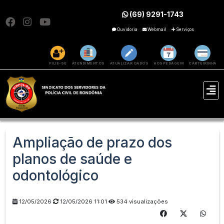
(69) 9291-1743
Ouvidoria
Webmail
Serviços
FILIE-SE
ATENDIMENTOS
ATUALIZAR DADOS
HOSPEDAGEM
CARTEIRINHA
Ampliação de prazo dos
planos de saúde e
odontológico
12/05/2026
12/05/2026 11:01
534 visualizações