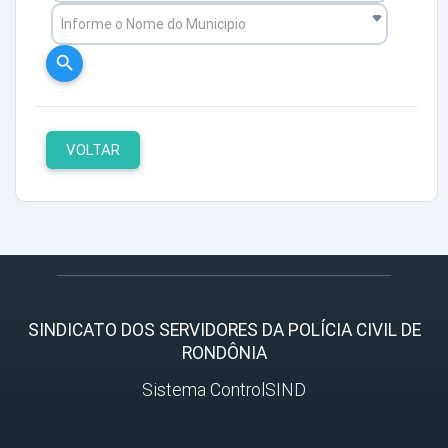
Informe o Nome do Municipio
search
VOLTAR
SINDICATO DOS SERVIDORES DA POLÍCIA CIVIL DE
RONDÔNIA
Sistema ControlSIND